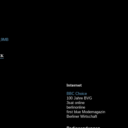
2,9MB
CK
Internet
BBC Choice
100 Jahre BVG
3sat online
berlinonline
first blue Modemagazin
Berliner Wirtschaft
Radiosendungen