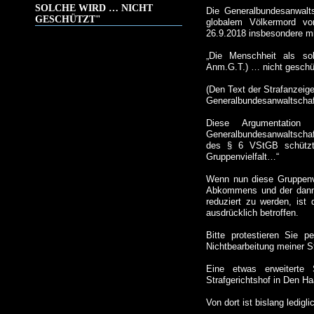
SOLCHE WIRD … NICHT
Die Generalbundesanwalts
GESCHÜTZT"
globalem Völkermord vo
26.9.2018 insbesondere m
„Die Menschheit als so
Anm.G.T.) … nicht geschüt
(Den Text der Strafanzei
Generalbundesanwaltscha
Diese Argumentation
Generalbundesanwaltschaft
des § 6 VStGB schützt 
Gruppenvielfalt…“
Wenn nun diese Gruppenvie
Abkommens und der dann 
reduziert zu werden, ist
ausdrücklich betroffen.
Bitte protestieren Sie p
Nichtbearbeitung meiner S
Eine etwas erweiterte 
Strafgerichtshof in Den Ha
Von dort ist bislang ledi