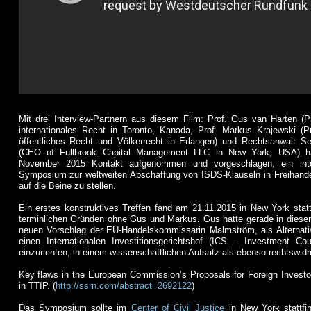
Mit drei Interview-Partnern aus diesem Film: Prof. Gus van Harten (P
internationales Recht in Toronto, Kanada, Prof. Markus Krajewski (Pr
öffentliches Recht und Völkerrecht in Erlangen) und Rechtsanwalt Se
(CEO of Fullbrook Capital Management LLC in New York, USA) h
November 2015 Kontakt aufgenommen und vorgeschlagen, ein inter
Symposium zur weltweiten Abschaffung von ISDS-Klauseln in Freihande
auf die Beine zu stellen.
Ein erstes konstruktives Treffen fand am 21.11.2015 in New York statt
terminlichen Gründen ohne Gus und Markus. Gus hatte gerade in diese
neuen Vorschlag der EU-Handelskommissarin Malmström, als Alternat
einen Internationalen Investitionsgerichtshof (ICS – Investment Co
einzurichten, in einem wissenschaftlichen Aufsatz als ebenso rechtswidri
Key flaws in the European Commission’s Proposals for Foreign Investo
in TTIP. (
http://ssrn.com/abstract=2692122
)
Das Symposium sollte im
Center of Civil Justice
in New York stattfin