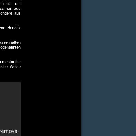
l nicht mit
uss nun aus
sondere aus
von Hendrik
assenhaften
sogenannten
umentarfilm
liche Weise