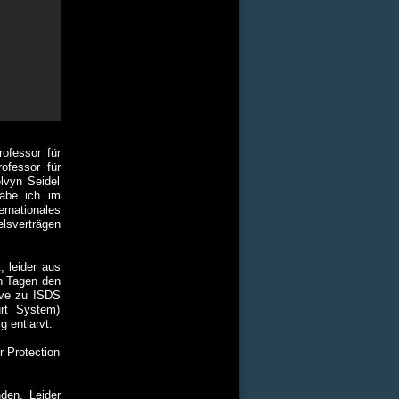
rofessor für
ofessor für
lvyn Seidel
abe ich im
nationales
lsverträgen
, leider aus
n Tagen den
ive zu ISDS
urt System)
g entlarvt:
r Protection
den. Leider