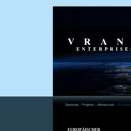
Startseite
>
Projekte
>
Klimaschutz
>
Europäis
EUROPÄISCHER