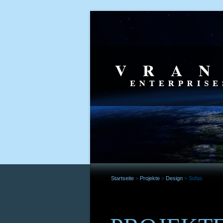
Startseite
>
Projekte
>
Design
>
Sofas